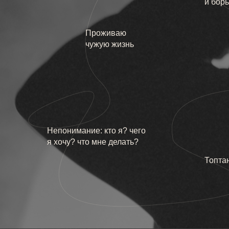
и бор
Проживаю
чужую жизнь
Непонимание: кто я? чего
я хочу? что мне делать?
Топта