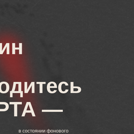
дин
одитесь
РТА —
в состоянии фонового