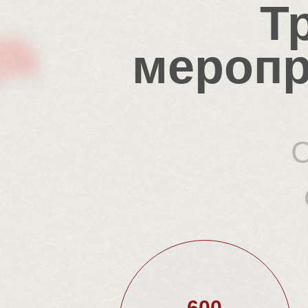
Т
меропр
600