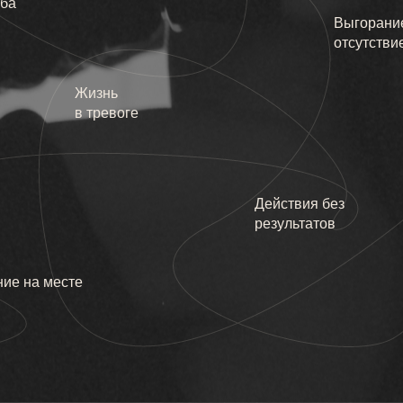
ьба
Выгорани
отсутстви
Жизнь
в тревоге
Действия без
результатов
ние на месте