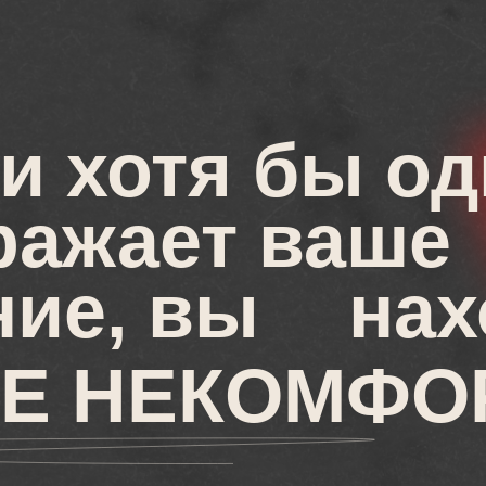
и хотя бы о
ражает ваше
ние, вы
нах
НЕ НЕКОМФО