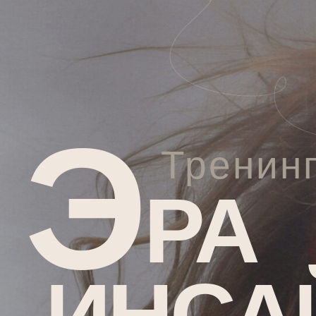
Э
Тренин
РА