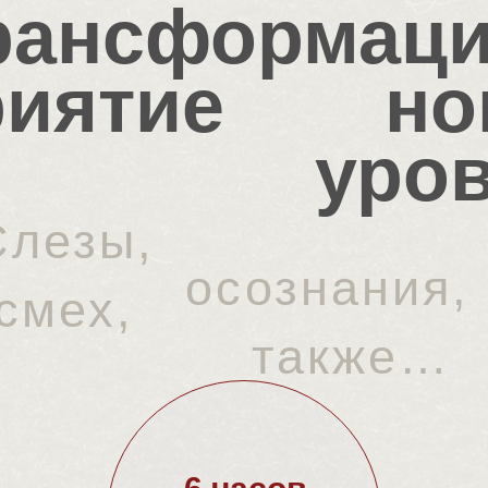
рансформаци
иятие
но
уро
Слезы,
осознания,
смех,
также…