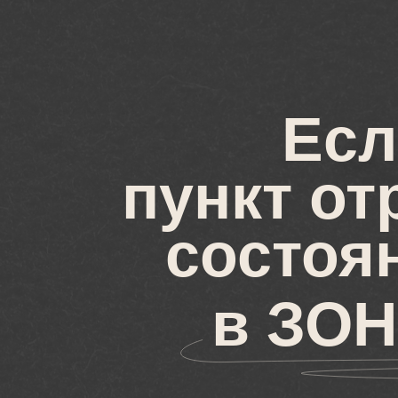
Есл
пункт от
состоя
в ЗО