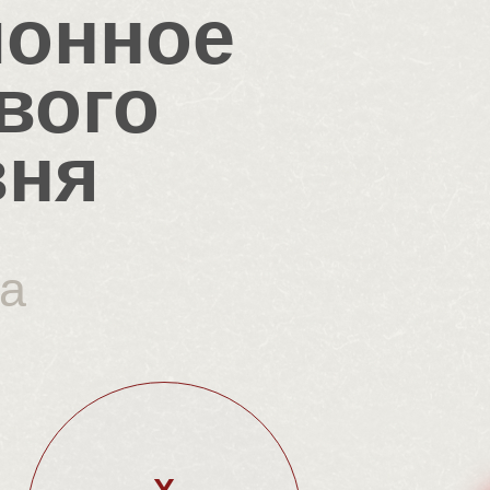
онное
вого
вня
 а